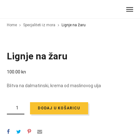
Home
Specjaliteti iz mora
Lignje na žaru
Lignje na žaru
100.00
kn
Blitva na dalmatinski, krema od maslinovog ulja
LIGNJE
NA
DODAJ U KOŠARICU
ŽARU
QUANTITY