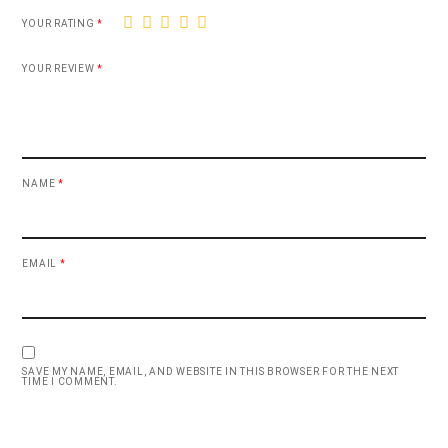
1
2
3
4
5
YOUR RATING
*
YOUR REVIEW
*
NAME
*
EMAIL
*
SAVE MY NAME, EMAIL, AND WEBSITE IN THIS BROWSER FOR THE NEXT
TIME I COMMENT.